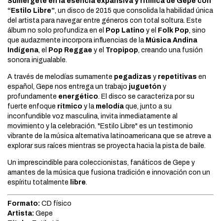
Sumérgete en la esencia expansiva y rítmica de Gepe con
“Estilo Libre”
, un disco de 2015 que consolida la habilidad única
del artista para navegar entre géneros con total soltura. Este
álbum no solo profundiza en el
Pop Latino
y el
Folk Pop
, sino
que audazmente incorpora influencias de la
Música Andina
Indígena
, el
Pop Reggae
y el
Tropipop
, creando una fusión
sonora inigualable.
A través de melodías sumamente
pegadizas
y
repetitivas
en
español, Gepe nos entrega un trabajo
juguetón
y
profundamente
energético
. El disco se caracteriza por su
fuerte enfoque
rítmico
y la
melodía
que, junto a su
inconfundible voz masculina, invita inmediatamente al
movimiento y la celebración. "Estilo Libre" es un testimonio
vibrante de la música alternativa latinoamericana que se atreve a
explorar sus raíces mientras se proyecta hacia la pista de baile.
Un imprescindible para coleccionistas, fanáticos de Gepe y
amantes de la música que fusiona tradición e innovación con un
espíritu totalmente
libre
.
Formato:
CD físico
Artista:
Gepe